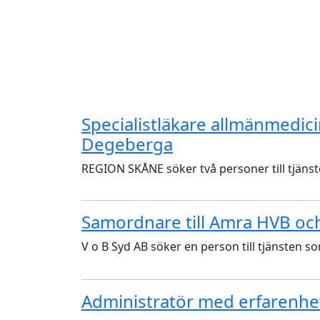
Specialistläkare allmänmedicin
Degeberga
REGION SKÅNE söker två personer till tjänste
Samordnare till Amra HVB o
V o B Syd AB söker en person till tjänsten s
Administratör med erfarenhe