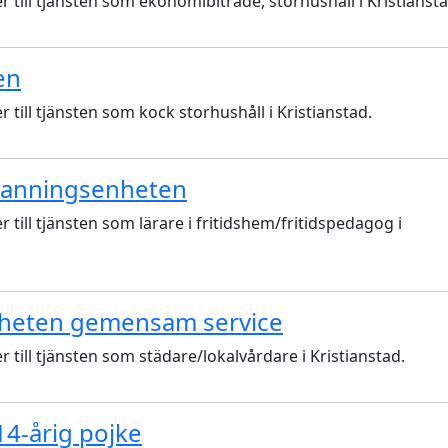
ll tjänsten som ekonomibiträde, storhushåll i Kristiansta
en
ll tjänsten som kock storhushåll i Kristianstad.
emanningsenheten
ll tjänsten som lärare i fritidshem/fritidspedagog i
nheten gemensam service
ll tjänsten som städare/lokalvårdare i Kristianstad.
 14-årig pojke